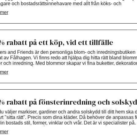
ägare och bostadsrättsinnehavare med allt från köks- och
://kvalitetsbygg.se/
msrenoveringar till ombyggnader, till större helrenoveringsproje
 mer
aktuppgifter:
Daniel.Hammarstrom@kvalitetsbygg.se
070-7371
okus på kvalitet, kundservice och skräddarsydda lösningar arbe
tetsbygg R AB för att skapa hållbara och funktionella hem
ssade efter kundernas behov. Företaget har lång erfarenhet in
ranschen och genomför projekt från idé och planering till
gställande.
% rabatt på ett köp, vid ett tillfälle
 gärna vår hemsida för mer info:
rs and Friends är den personliga blom- och inredningsbutiken 
://kvalitetsbygg.se/
at av Fålhagen. Vi finns redo att hjälpa dig hitta rätt bland blomm
r och inredning. Med blommor skapar vi fina buketter, dekoratio
aktuppgifter:
Daniel.Hammarstrom@kvalitetsbygg.se
070-7371
arrangemang både till vardags men även till begravningar och
 mer
op. Välkomna in till oss – en plats fylld av blommor, kreativitet o
ration!
% rabatt på fönsterinredning och solsky
u väljer markiser, gardiner och andra solskydd till ditt hem ska 
rt "sitta rätt". Precis som dina kläder. Då behöver de anpassas f
din bostads stil, former, vinklar och vrår. Det är vi specialister på.
du behöver tänka på är att boka ett kostnadsfritt hembesök elle
 mer
a din Moogio-butik. Så får du ett förslag som passar för just ditt 