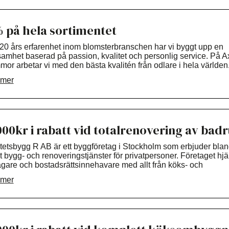
målare & privatpersoner. Du får hjälp, tips och råd genom hela d
kt av vår kunniga personal i alla våra butiker.
 på hela sortimentet
20 års erfarenhet inom blomsterbranschen har vi byggt upp en
amhet baserad på passion, kvalitet och personlig service. På A
or arbetar vi med den bästa kvalitén från odlare i hela världen
 mer
 mysiga lilla butik kan du hitta allt möjligt – från närodlade växter
kholm till främmande blommor från Brasilien, Ecuador och Holla
 stolta medlemmar av Interflora-nätverket, vilket innebär att vi ka
rera blommor över hela världen med samma höga kvalitet och
rg som vi ger våra lokala kunder.
000kr i rabatt vid totalrenovering av bad
r utkörning till hela stora Stockholm och kan förmedla till hela la
tetsbygg R AB är ett byggföretag i Stockholm som erbjuder bla
 bygg- och renoveringstjänster för privatpersoner. Företaget hjä
ägare och bostadsrättsinnehavare med allt från köks- och
msrenoveringar till ombyggnader, till större helrenoveringsproje
 mer
okus på kvalitet, kundservice och skräddarsydda lösningar arbe
tetsbygg R AB för att skapa hållbara och funktionella hem
ssade efter kundernas behov. Företaget har lång erfarenhet in
ranschen och genomför projekt från idé och planering till
gställande.