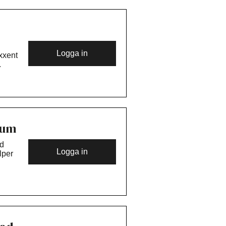
itt
Logga in
xxent
.
 från
nd.
n
rum
ndet.
nd
Logga in
lper
kt.
tar
om