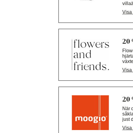
villa
https
badru
Visa
Kont
Med f
Kvali
anpa
byggb
färdi
20 
Besök
Flowe
https
hjärt
växte
Kont
och 
Visa
bröll
inspi
20 
När d
såkla
just 
enda 
Visa
besök