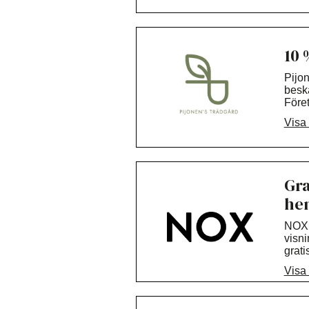
och 
10 
Pijon
beskä
Före
yrke
Visa
Gra
he
NOX 
visni
grati
hems
Visa
500 k