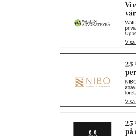
Vi 
vår
Walli
priva
Uppsa
geno
Visa
25 
per
NIBO 
sträv
föret
solsk
Visa
Välko
25 
på 