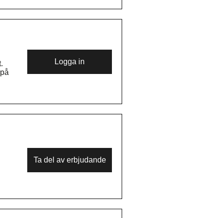
Logga in
.
 på
Ta del av erbjudande
ing!