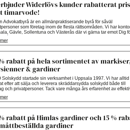
erbjuder Widerlövs kunder rabatterat pris
t timarvode!
n Advokatbyrå är en allmänpraktiserande byrå för såväl
tpersoner som företag inom de flesta rättsområden. Vi har kontor
la, Gävle, Sollentuna och Västerås där vi gärna tar emot Dig f
mgång av vad just Du behöver hjälp med. Välkommen!
 mer
% rabatt på hela sortimentet av markiser
sienner & gardiner
Solskydd startade sin verksamhet i Uppsala 1997. Vi har alltid
at efter att sälja och leverera skräddarsydda solskydd både till
ag och privatpersoner. Tack vare många års erfarenhet av effekt
yddslösningar kan vi alltid erbjuda dig de senaste nyheterna.
 mer
mmen in och titta själv.
% rabatt på Himlas gardiner och 15 % rab
måttbeställda gardiner