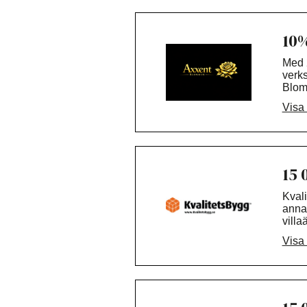
yrkes
proje
10%
Med 
verks
Blomm
Visa
I vår
Stoc
Vi är
leve
omso
15 
Vi ha
Kvali
annat
villa
badru
Visa
Med f
Kvali
anpa
byggb
färdi