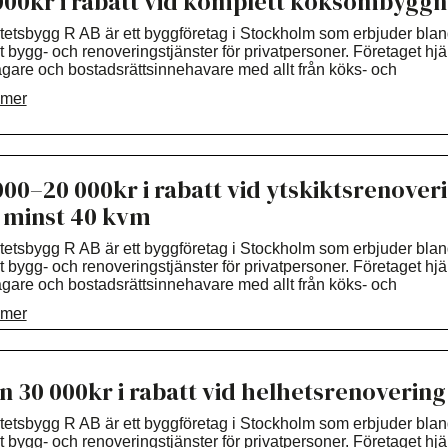
000kr i rabatt vid komplett köksombygg
 gärna vår hemsida för mer info:
tetsbygg R AB är ett byggföretag i Stockholm som erbjuder bla
://kvalitetsbygg.se/
 bygg- och renoveringstjänster för privatpersoner. Företaget hjä
ägare och bostadsrättsinnehavare med allt från köks- och
aktuppgifter:
Daniel.Hammarstrom@kvalitetsbygg.se
070-7371
msrenoveringar till ombyggnader, till större helrenoveringsproje
 mer
okus på kvalitet, kundservice och skräddarsydda lösningar arbe
tetsbygg R AB för att skapa hållbara och funktionella hem
ssade efter kundernas behov. Företaget har lång erfarenhet in
ranschen och genomför projekt från idé och planering till
gställande.
000–20 000kr i rabatt vid ytskiktsrenover
 minst 40 kvm
 gärna vår hemsida för mer info:
://kvalitetsbygg.se/
tetsbygg R AB är ett byggföretag i Stockholm som erbjuder bla
 bygg- och renoveringstjänster för privatpersoner. Företaget hjä
aktuppgifter:
Daniel.Hammarstrom@kvalitetsbygg.se
070-7371
ägare och bostadsrättsinnehavare med allt från köks- och
msrenoveringar till ombyggnader, till större helrenoveringsproje
 mer
okus på kvalitet, kundservice och skräddarsydda lösningar arbe
tetsbygg R AB för att skapa hållbara och funktionella hem
ssade efter kundernas behov. Företaget har lång erfarenhet in
ranschen och genomför projekt från idé och planering till
n 30 000kr i rabatt vid helhetsrenovering
gställande.
tetsbygg R AB är ett byggföretag i Stockholm som erbjuder bla
 gärna vår hemsida för mer info:
 bygg- och renoveringstjänster för privatpersoner. Företaget hjä