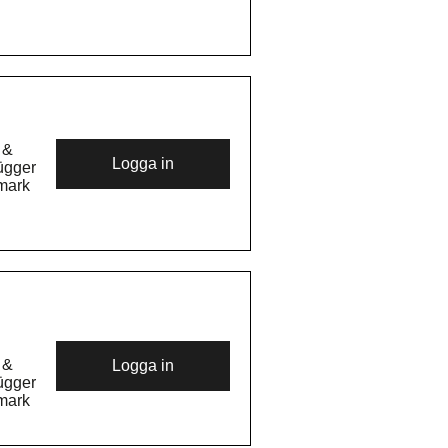
ts.
 &
Logga in
ügger
nmark
 100
till
itt
 &
Logga in
ügger
nmark
 100
till