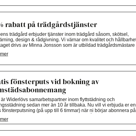
din bostad. Välkommen!
% rabatt på trädgårdstjänster
ens trädgård erbjuder tjänster inom trädgård såsom, skötsel,
rning, design & rådgivning. Vi värnar om kvalitet och hållbarhet
taget drivs av Minna Jonsson som är utbildad trädgårdsmästare
shögskolan i Enköping.
 mer
tis fönsterputs vid bokning av
mstädsabonnemang
är Widerlövs samarbetspartner inom flyttstädning och
ngsstädning sedan mer än 10 år tillbaka. Nu vill vi erbjuda er en
s fönsterputsning (på upp till 6 timmar) när ni börjar abonnera på
tädning hos oss. Du får dessutom rabatt på din första hemstädn
 mer
r för lägenhet eller 700 kr för villa.