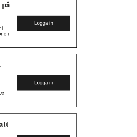
 på
Logga in
 i
ör en
,
Logga in
iva
att