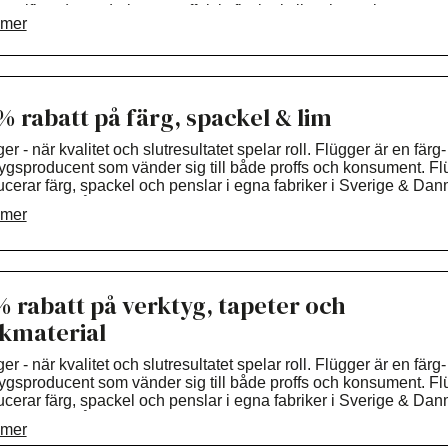
ertifierade medarbetare, effektiv flyttlogistik och en obruten
 mer
kedja ser vi till att din flytt blir trygg, smidig och välplanerad – från
a kartongen till sista skruven.
mål är enkelt: att ge dig den bästa möjliga starten på din nya pla
% rabatt på färg, spackel & lim
ostnadsfri offert, besök www.freysexpress.se
ktuppgifter: Tel: 018-20 58 00
er - n
är kvalitet och slutresultatet spelar roll.
Flügger är en färg-
ygsproducent som vänder sig till både proffs och konsument.
Fl
l: uppsala@freysexpress.se
cerar färg, spackel och penslar i egna fabriker i Sverige & Da
har funnits på den svenska marknaden sedan 1994. Vi har cirka
 mer
er i Sverige.
Vi erbjuder professionell vägledning och försäljning 
målare & privatpersoner. Du får hjälp, tips och råd genom hela d
kt av vår kunniga personal i alla våra butiker.
% rabatt på verktyg, tapeter och
kmaterial
er - n
är kvalitet och slutresultatet spelar roll.
Flügger är en färg-
ygsproducent som vänder sig till både proffs och konsument.
Fl
cerar färg, spackel och penslar i egna fabriker i Sverige & Da
har funnits på den svenska marknaden sedan 1994. Vi har cirka
 mer
er i Sverige.
Vi erbjuder professionell vägledning och försäljning 