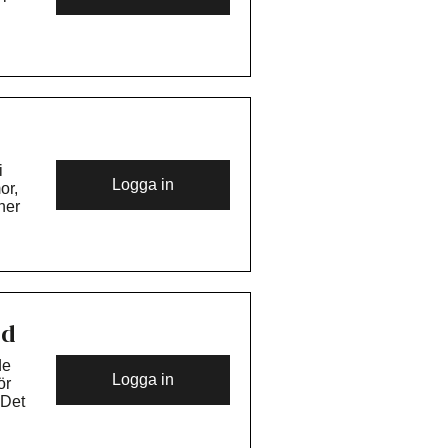
kt.
701
tar
om
i
Logga in
or,
ner
701
ch
dd
de
Logga in
ör
 Det
r
liv